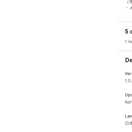
（
・
文
・
等
5 
【使
1 ra
1. 
2.
3.
De
4
5
ます
Ver
1.0
【
・
Up
・
Apr
便）
・発
・
La
日
【
・