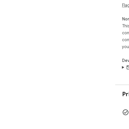
Fla
・商
・
Non
【注
Thi
・G
con
・
con
・
・
you
Dev
Pr