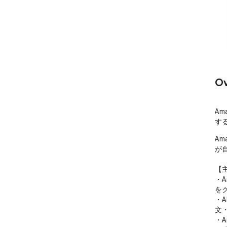
Ov
Am
す
A
が
【主
・
を
・
文
・