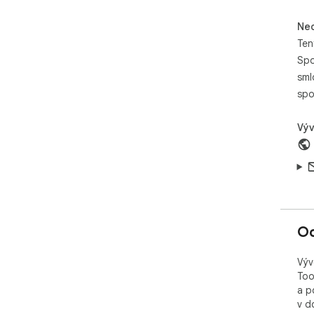
📈 
to 
Neo
Ten
📬 
Spo
Ple
que
sml
spo
Výv
Oc
Výv
Too
a p
v d