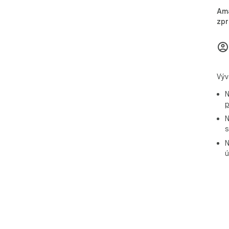
Ama
zpr
Výv
N
p
N
s
N
ú