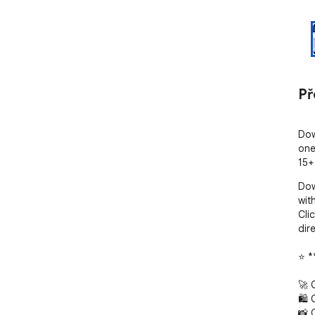
Př
Dow
one
15+
Dow
with
Cli
dir
⭐ *
🚀 
🛍️
📸 