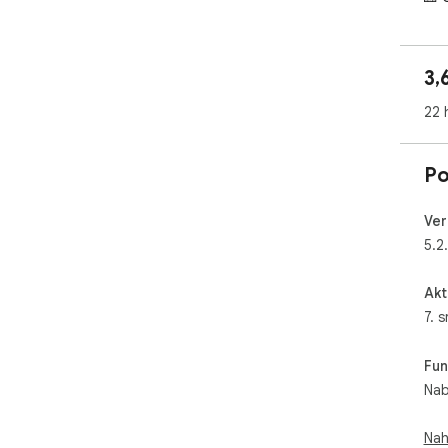
open
📥 
desc
3,
📊 
22 
⭐ *
🗂️
Po
📑 
🖱️
📊 
Ver
🎥 
5.2
❓ **
Akt
Yes
7. 
❓ *
Fun
⚡ F
Nab
ima
📝 
vari
Nah