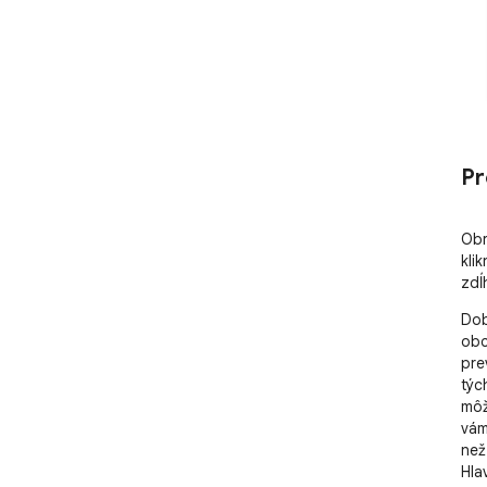
Pr
Obr
kli
zdĺ
Dob
obc
pre
týc
môž
vám
než
Hla