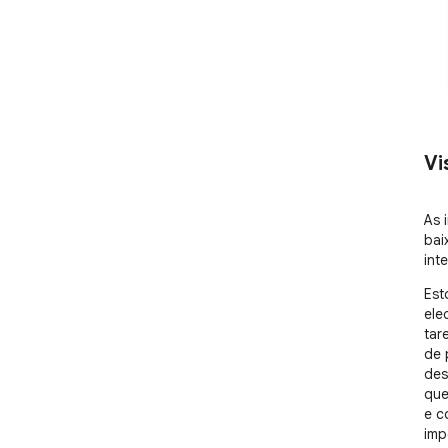
Vi
As 
bai
int
Est
ele
tar
de 
des
que
e c
imp