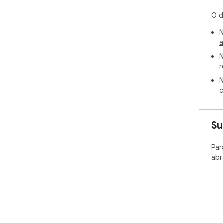
O d
N
a
N
r
N
c
Su
Par
abr