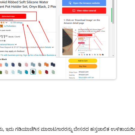
್ನು ಒಂದೇ ಕ್ಲಿಕ್‌ನಲ್ಲಿ ಡೌನ್‌ಲೋಡ್ ಮಾಡಬಹುದು, ಇದು ಗಡಿಯಾಚೆಗಿನ ಮಾರಾಟಗಾರರನ್ನು ಬೇಸರದ ಹಸ್ತಚಾಲಿತ ಉಳಿತ