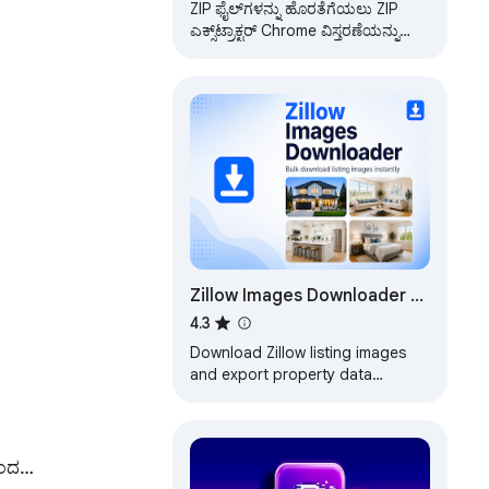
ZIP ಫೈಲ್‌ಗಳನ್ನು ಹೊರತೆಗೆಯಲು ZIP
ಎಕ್ಸ್‌ಟ್ರಾಕ್ಟರ್ Chrome ವಿಸ್ತರಣೆಯನ್ನು
ಬಳಸಿ. ಆನ್‌ಲೈನ್‌ನಲ್ಲಿ ಈ zip
ಎಕ್ಸ್‌ಟ್ರಾಕ್ಟರ್‌ನೊಂದಿಗೆ…
Zillow Images Downloader –
Bulk Download Listing
4.3
Images & Export Data
Download Zillow listing images
and export property data
instantly. Bulk save images in one
workflow.
ಾಯದಿಂದ…