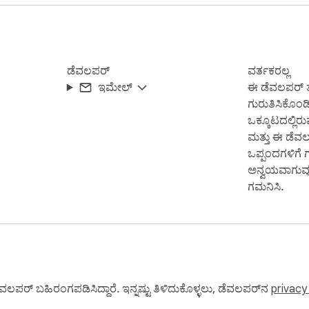
ಡೆವಲಪರ್
ವರ್ತಕರಲ್ಲ
ಇಮೇಲ್
ಈ ಡೆವಲಪರ್ ತಮ
ಗುರುತಿಸಿಕೊಂಡ
ಒಕ್ಕೂಟದಲ್ಲಿರುವ
ಮತ್ತು ಈ ಡೆವ
ಒಪ್ಪಂದಗಳಿಗೆ ಗ
ಅನ್ವಯವಾಗುವುದ
ಗಮನಿಸಿ.
ವಲಪರ್ ಬಹಿರಂಗಪಡಿಸಿದ್ದಾರೆ. ಇನ್ನಷ್ಟು ತಿಳಿದುಕೊಳ್ಳಲು, ಡೆವಲಪರ್‌ನ
privacy