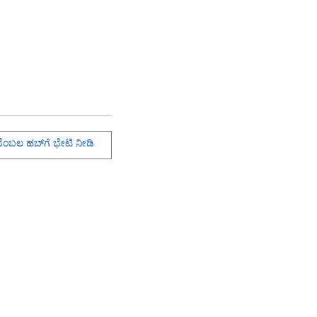
ೆಂಬಲ ಹಬ್‌ಗೆ ಭೇಟಿ ನೀಡಿ
ು
ಸಹಾಯ