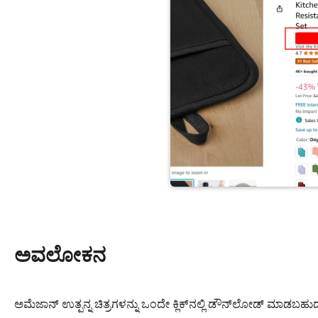
ಅವಲೋಕನ
ಅಮೆಜಾನ್ ಉತ್ಪನ್ನ ಚಿತ್ರಗಳನ