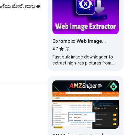
ರಹಿಕೆಯ ಮೇಲೆ, ನಾನು ಈ 
Cxrompix: Web Image
Extractor & Bulk Image
4.7
Downloader
Fast bulk image downloader to
extract high-res pictures from
any website, save galleries as ZIP
archives and grab media in 1
click.