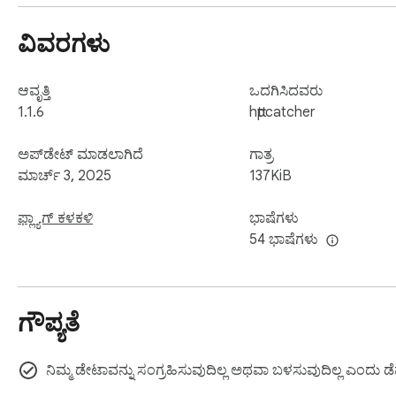
ವಿವರಗಳು
ಆವೃತ್ತಿ
ಒದಗಿಸಿದವರು
1.1.6
httpcatcher
ಅಪ್‌ಡೇಟ್ ಮಾಡಲಾಗಿದೆ
ಗಾತ್ರ
ಮಾರ್ಚ್ 3, 2025
137KiB
ಫ್ಲ್ಯಾಗ್ ಕಳಕಳಿ
ಭಾಷೆಗಳು
54 ಭಾಷೆಗಳು
ಗೌಪ್ಯತೆ
ನಿಮ್ಮ ಡೇಟಾವನ್ನು ಸಂಗ್ರಹಿಸುವುದಿಲ್ಲ ಅಥವಾ ಬಳಸುವುದಿಲ್ಲ ಎಂದು ಡೆ