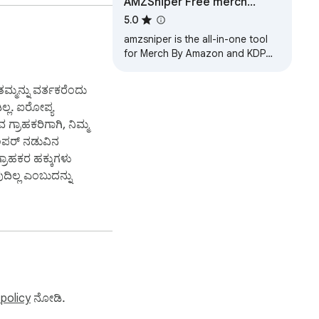
AMZSniper Free merch
Amazon & kdp Quick View
5.0
amzsniper is the all-in-one tool
for Merch By Amazon and KDP
streamlining product research
and auto upload for faster
್ಮನ್ನು ವರ್ತಕರೆಂದು
workflow.
ಿಲ್ಲ. ಐರೋಪ್ಯ
 ಗ್ರಾಹಕರಿಗಾಗಿ, ನಿಮ್ಮ
ಲಪರ್ ನಡುವಿನ
್ರಾಹಕರ ಹಕ್ಕುಗಳು
ಿಲ್ಲ ಎಂಬುದನ್ನು
 policy
ನೋಡಿ.