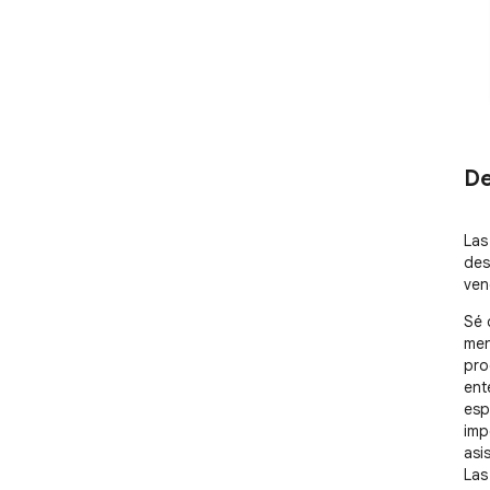
De
Las
des
ven
Sé 
men
pro
ent
esp
imp
asi
Las