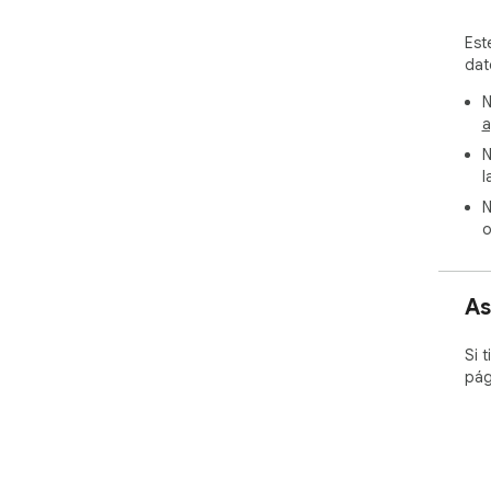
Est
dat
N
a
N
l
N
o
As
Si 
pág