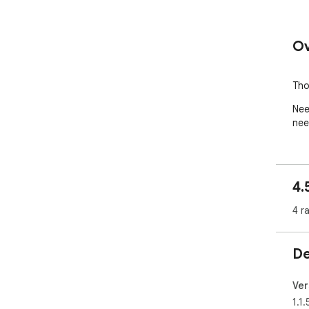
Ov
Tho
Nee
nee
4.
4 r
De
Ver
1.1.