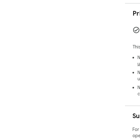
Pr
Thi
N
u
N
u
N
c
Su
For
ope