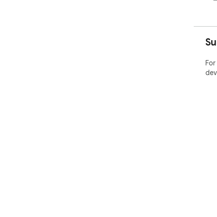
Su
For
dev