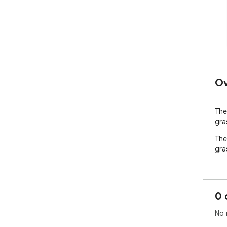
Ov
The
gras
The
gras
0 
No 