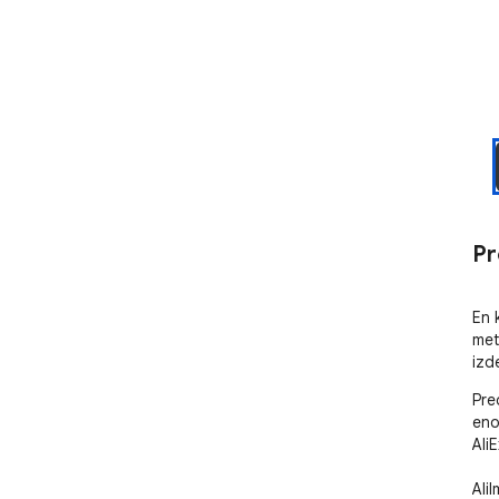
Pr
En k
met
izd
Pre
eno
AliE
Ali