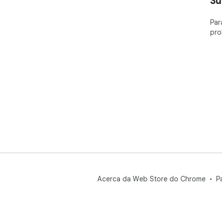
Su
Ise
Par
Ali
pro
ext
emp
Acerca da Web Store do Chrome
P