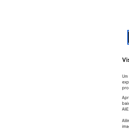
Vi
Um 
exp
pro
Apr
bai
Ali
Ali
ima