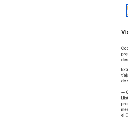
Vi
Cod
pre
des
Ext
t’a
de 
— C
Lli
pro
més 
el 
— S