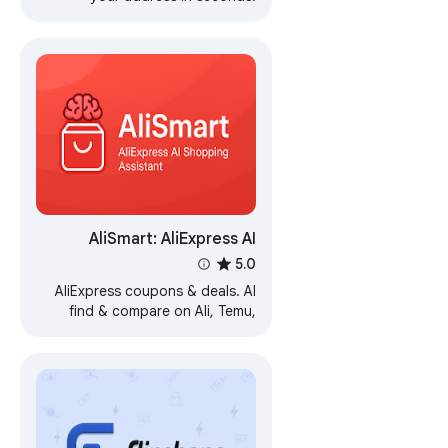
Supports US,UK,De & AU
addresses.
AliSmart: AliExpress AI
Finder, Tracker & Coupons
5.0
AliExpress coupons & deals. AI
find & compare on Ali, Temu,
Amazon, eBay & more.