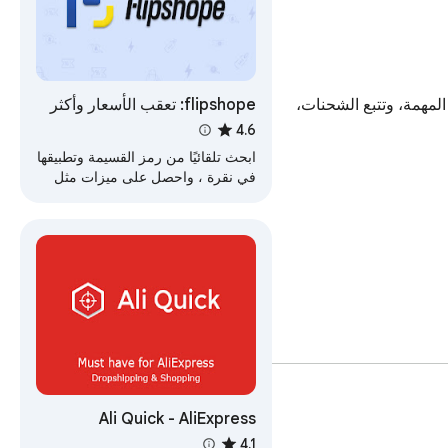
flipshope: تعقب الأسعار وأكثر
اجعل التسوق على AliExpress أسهل مع إضافة "اختصارات AliExpress، بحث وتتبع الشحنات". تضع هذه الأداة روابط لجميع أقسام المتجر المهمة، وتتبع الشحنات، 
من ذلك بكثير
4.6
ابحث تلقائيًا من رمز القسيمة وتطبيقها
في نقرة ، واحصل على ميزات مثل
تعقب السعر ، وتنبيه انخفاض الأسعار ،
وانخفاض الأسعار الحديثة…
اعثر على ما تحتاجه في وقت قياسي. يتيح لك شريط البحث المدمج بدء البحث عن منتج من أي علامة تبويب، ويرسلك مباشرة إلى النتائج على متجر AliExpress. لا 
Ali Quick - AliExpress
توفر هذه الأداة قائمة واضحة من الروابط السريعة إلى الأقسام الأكثر استخدامًا في الموقع. يمكنك الوصول إلى تفاصيل حسابك، مراجعة طلباتك، أو العودة إلى سلة 
Dropship Tool
4.1