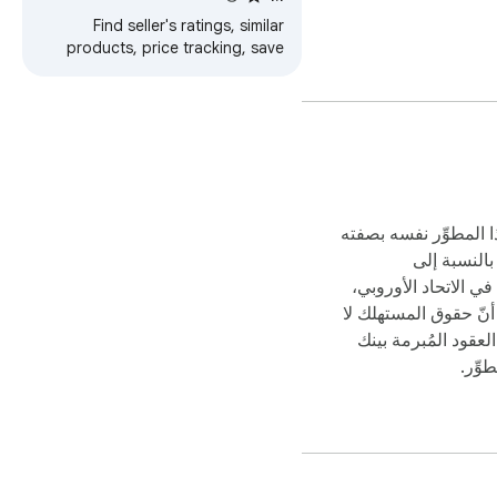
Find seller's ratings, similar
products, price tracking, save
images video. Best AliExpress
dropship tools for DropShipping
ابق على اطلاع دائم بحالة الشحن الخاصة بك. نحن نوفر روابط مباشرة لخدمات تتبع الشحنات الشهيرة، حتى تتمكن من التحقق بسرعة من مكان توصيلك. ما عليك 
ا المطوِّر نفسه بصفته
بالنسبة إلى
ي الاتحاد الأوروبي،
 أنّ حقوق المستهلك لا
عقود المُبرمة بينك
وِّر.