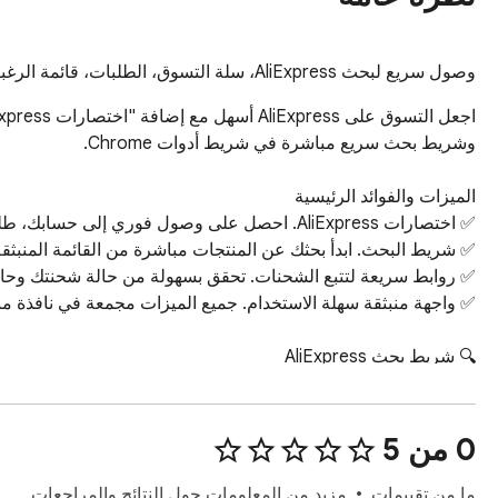
وصول سريع لبحث AliExpress، سلة التسوق، الطلبات، قائمة الرغبات، تتبع الشحنات والمزيد في نافذة منبثقة واحدة.
‫0 من 5
ما من تقييمات
مزيد من المعلومات حول النتائج والمراجعات