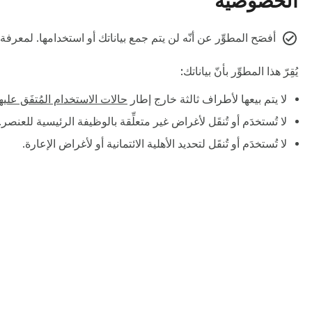
الخصوصية
أفصَح المطوِّر عن أنّه لن يتم جمع بياناتك أو استخدامها. لمعرف
يُقِرّ هذا المطوِّر بأنّ بياناتك:
لا يتم بيعها لأطراف ثالثة خارج إطار
حالات الاستخدام المُتفَق عليه
لا تُستخدَم أو تُنقَل لأغراض غير متعلِّقة بالوظيفة الرئيسية للعنصر.
لا تُستخدَم أو تُنقَل لتحديد الأهلية الائتمانية أو لأغراض الإعارة.
‏لمحة عن "سوق Chrome الإلكترون