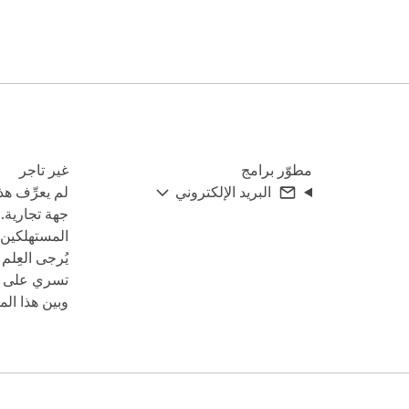
مطوّر برامج
غير تاجر
البريد الإلكتروني
لم يعرِّف هذ
جهة تجارية. 
المستهلكين ف
يُرجى العِلم
تسري على ال
وبين هذا المط