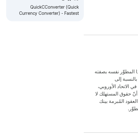
QuickCConverter (Quick
Currency Converter) - Fastest
currency converter extension.
Experience lightning-fast
currency conversions.
ا المطوِّر نفسه بصفته
بالنسبة إلى
ي الاتحاد الأوروبي،
 أنّ حقوق المستهلك لا
عقود المُبرمة بينك
وِّر.