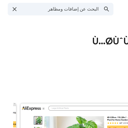
Ù…Ø­Ùˆ