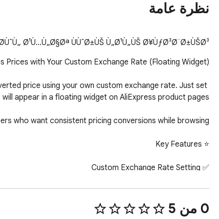
نظرة عامة
Ø­ÙˆÙ„ Ø¹Ù…Ù„Ø§Øª ÙÙˆØ±ÙŠ Ù„Ø¹Ù„ÙŠ Ø¥ÙƒØ³Ø¨Ø±ÙŠØ³.
verted price using your own custom exchange rate. Just set 
‫0 من 5