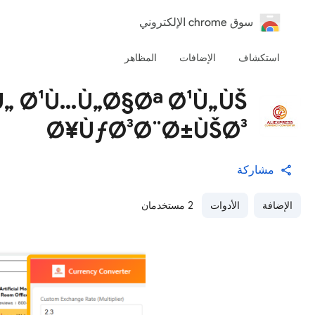
‏سوق chrome الإلكتروني
استكشاف
الإضافات
المظاهر
Ù„ Ø¹Ù…Ù„Ø§Øª Ø¹Ù„ÙŠ
Ø¥ÙƒØ³Ø¨Ø±ÙŠØ³
مشاركة
الإضافة
الأدوات
2 مستخدمان