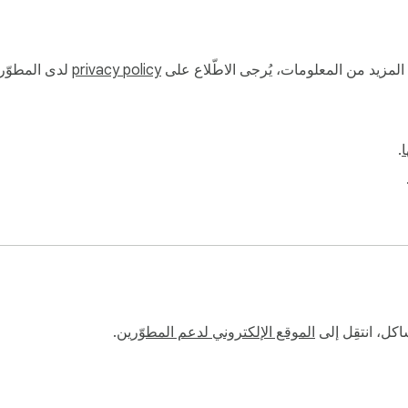
ة المزيد من المعلومات، يُرجى الاطّلاع على
privacy policy
لدى المطوّر.
ا
.
sed on the displayed product price and your custom rate; shippin
ل، انتقِل إلى
الموقع الإلكتروني لدعم المطوّرين
.