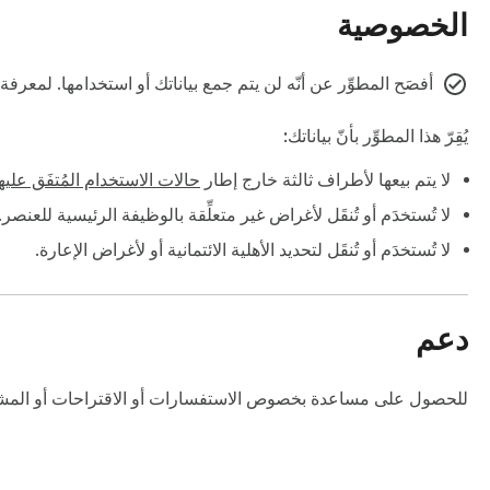
الخصوصية
أفصَح المطوِّر عن أنّه لن يتم جمع بياناتك أو استخدامها. لمعرف
يُقِرّ هذا المطوِّر بأنّ بياناتك:
لا يتم بيعها لأطراف ثالثة خارج إطار
حالات الاستخدام المُتفَق عليه
لا تُستخدَم أو تُنقَل لأغراض غير متعلِّقة بالوظيفة الرئيسية للعنصر.
لا تُستخدَم أو تُنقَل لتحديد الأهلية الائتمانية أو لأغراض الإعارة.
دعم
g, coupons, taxes, and currency settings can change final 
للحصول على مساعدة بخصوص الاستفسارات أو الاقتراحات أو المشاك