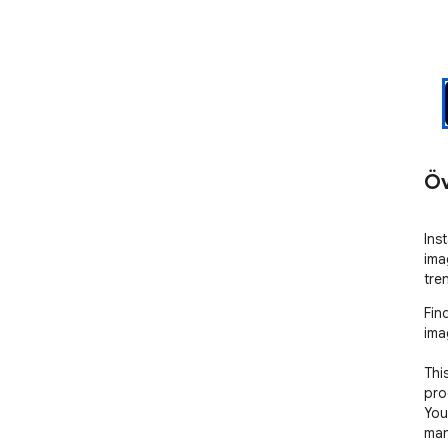
Öv
Ins
ima
tre
Fin
ima
Thi
pro
You
man