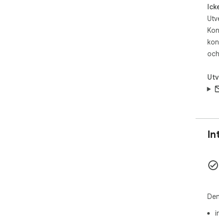
Ick
Utv
Kon
kon
och
Utv
In
Den
i