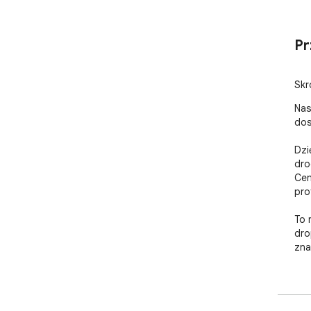
Pr
Skr
Nas
dos
Dzi
dro
Cen
pro
To 
dro
zna
Dzi
spr