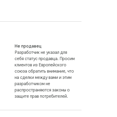
дексирование страницы:

спорных ситуаций.

Не продавец
Разработчик не указал для
себя статус продавца. Просим
клиентов из Европейского
жены на странице.

союза обратить внимание, что
на сделки между вами и этим
разработчиком не
распространяются законы о
овой вкладке открывается страница с 
защите прав потребителей.
н сайта:
