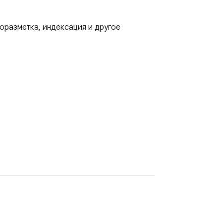
роразметка, индексация и другое
ва элементов доступно копирование в 