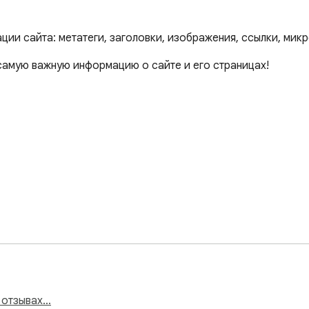
ции сайта: метатеги, заголовки, изображения, ссылки, мик
самую важную информацию о сайте и его страницах!

е содержимое, расширение укажет на ошибку. Для большинст
 количество символов.

 отзывах…