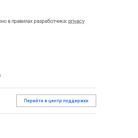
жно в правилах разработчика:
privacy
я
Перейти в центр поддержки
ависимости от параметров, а также 
грузка в файл происходит согласно 