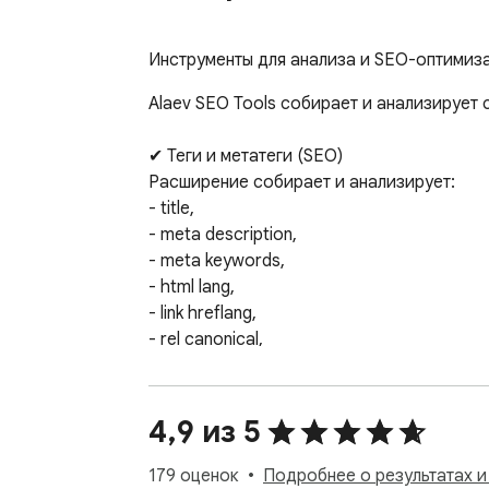
Инструменты для анализа и SEO-оптимиза
Alaev SEO Tools собирает и анализирует 
✔ Теги и метатеги (SEO)

Расширение собирает и анализирует:

- title,

- meta description,

- meta keywords,

- html lang,

- link hreflang,

- rel canonical,

- meta robots,

- код ответа сервер.

Если в тегах будет указано некорректно
4,9 из 5
один клик.

Для title и meta description отображается
179 оценок
Подробнее о результатах и