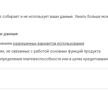
 Google Maps.

е собирает и не использует ваши данные. Узнать больше мо
ты для работы с текущей страницей сайта:

,

и данные:
ючением
разрешенных вариантов использования
 nofollow,

лях, не связанных с работой основных функций продукта
определения платежеспособности или в целях кредитовани
нутренние и внешние ссылки на странице, группирует их в з
овать список ссылок, а потом экспортировать их в csv. Вы