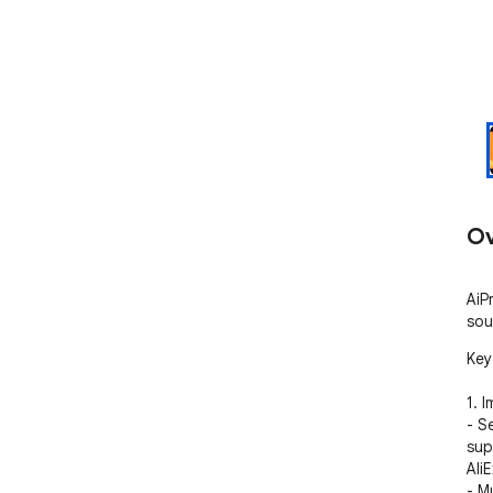
Ov
AiP
sou
Key
1. 
- S
sup
Ali
- M