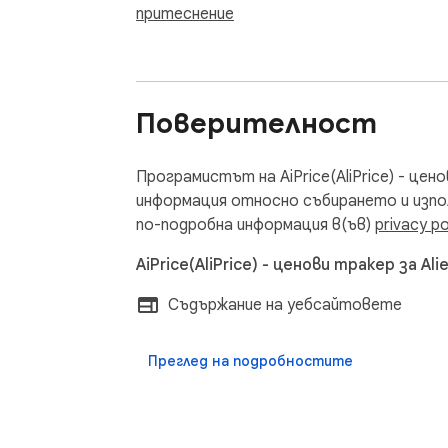
притеснение
6. AI генерирани отзиви

За валидни поръчки в AliExpress плъгинъ
като потребителят натисне бутона, мож
обратна връзка и рейтинг за продукта.

Поверителност
Подходящо за: продавачи на AliExpress,
продукти и развитие на веригата за дос
Програмистът на AiPrice(AliPrice) - цен
да провеждат продуктови проучвания, д
информация относно събирането и изпо
по-подробна информация в(ъв)
privacy po
Ако имате въпроси или предложения, не 
AiPrice(AliPrice) - ценови тракер за A
https://www.aiprice.com/information/index
Съдържание на уебсайтовете
Edge/Opera: https://www.aiprice.com
Преглед на подробностите