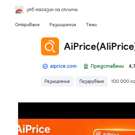
уеб магазин на chrome
Откриване
Разширения
Теми
AiPrice(AliPric
aiprice.com
Представени
4,
Разширение
Пазаруване
100 000 п