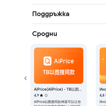
Поддръжка
Сродни
AiPrice(AliPrice) - TB以图搜
Ин
同款
на
4,9
4,8
AiP
AiPrice以图搜同款神器可以让你
Инс