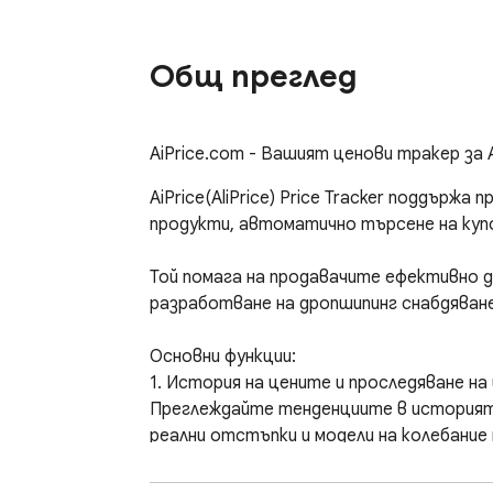
Общ преглед
AiPrice.com - Вашият ценови тракер за A
AiPrice(AliPrice) Price Tracker поддържа
продукти, автоматично търсене на купон
Той помага на продавачите ефективно д
разработване на дропшипинг снабдяван
Основни функции:

1. История на цените и проследяване на 
Преглеждайте тенденциите в историята 
реални отстъпки и модели на колебание 
цените; проследява промените в цените
намаляват.
