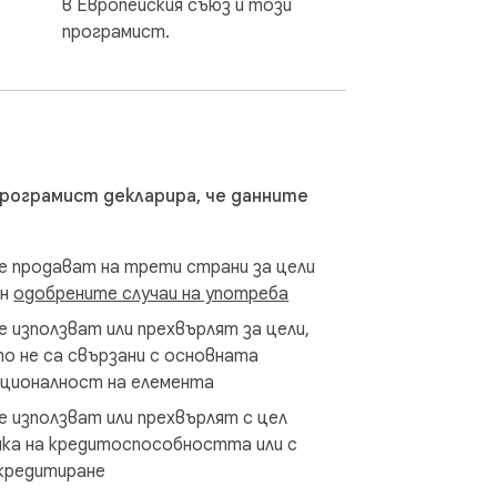
в Европейския съюз и този
програмист.
цата за оценка на поръчката. След 
в, който помага за бързо попълване на 
ронна търговия, персонал по избор на 
 да проследяват цените на AliExpress, 
програмист декларира, че данните
чните платформи.

е продават на трети страни за цели
ън
одобрените случаи на употреба
е използват или прехвърлят за цели,
о не са свързани с основната
кционалност на елемента
е използват или прехвърлят с цел
ка на кредитоспособността или с
кредитиране