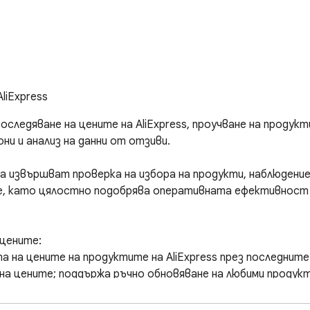
liExpress
 проследяване на цените на AliExpress, проучване на продук
и и анализ на данни от отзиви.

а извършват проверка на избора на продукти, наблюдение 
е, като цялостно подобрява оперативната ефективност и
цените: 

на цените на продуктите на AliExpress през последните 
на цените; поддържа ръчно обновяване на любими продукти
 на продуктите в реално време и получава известия, кога