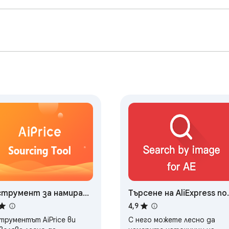
струмент за намиране
Търсене на AliExpress по
 източници
изображение
4,9
rice(AliPrice)
трументът AiPrice ви
С него можете лесно да