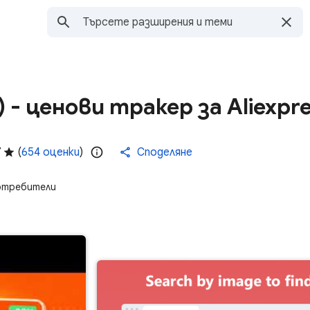
e) - ценови тракер за Aliexpr
7
(
654 оценки
)
Споделяне
отребители