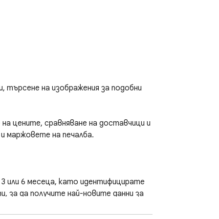
ти, търсене на изображения за подобни 
на цените, сравняване на доставчици и 
 маржовете на печалба.

3 или 6 месеца, като идентифицирате 
, за да получите най-новите данни за 
то цените се увеличават или 