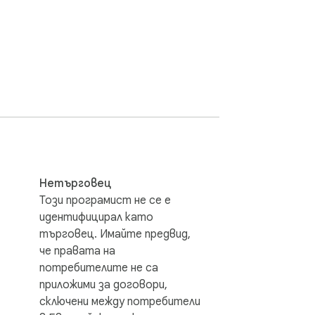
арните тенденции.

ния или щракнете с десния бутон 
, Taobao и 1688, като бързо намира по-
сравнение на доставчици и дропшипинг.

. Няма нужда от ръчно търсене на 
Нетърговец
Този програмист не се е
press, Taobao и 1688, включително 
идентифицирал като
иране на връзки към изображения за 
търговец. Имайте предвид,
магазина.

че правата на
потребителите не са
приложими за договори,
тзиви в Excel файлове.

сключени между потребители