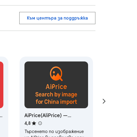
Към центъра за поддръжка
AiPrice(AliPrice) —
търсене по изображение
4,8
за внос от Китай
Търсенето по изображение