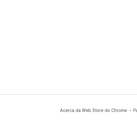
Se 
con
htt
pag
Edg
htt
Acerca da Web Store do Chrome
P