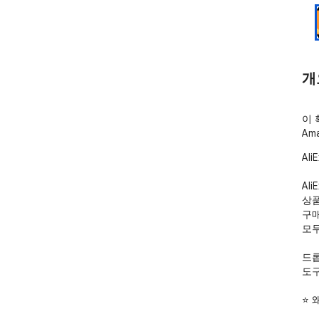
개
이 
Am
Al
Al
상품
구매
모두
드롭
도구
⭐ 왜