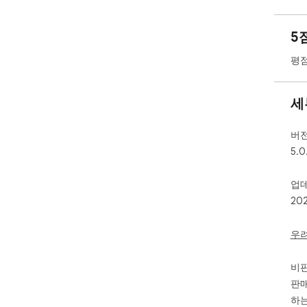
✅ 
✅ 
5
✅ 
Ali
평점
✅ 
✅ A
원

세
🚀
버
1️⃣
5.0
2️⃣
3️
업
20
별도
📦
우
상품
비
상품
판매
하는