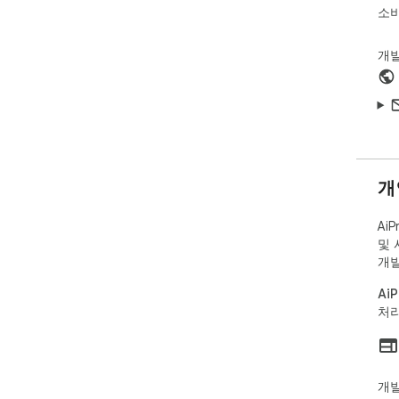
상품
소비
이미
개
💎 
🔍
Ali
📊
가짜
개
🌍
Ai
글로
및 
개
📁
페이
Ai
처리
📁
상품
🚚
개발