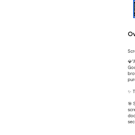
Ov
Scr
💎"
Goo
bro
pur
✨ T
🎯 
scr
doc
sec
🏗️