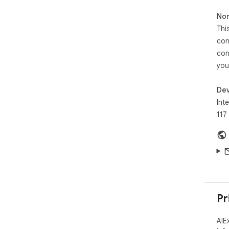
cli
Non
• C
imp
Thi
• C
con
wor
con
• O
you
impo
━━━
Dev
📤 
Inte
━━━
117
Kee
• E
• S
res
• P
• E
Pr
• D
• R
AIE
kno