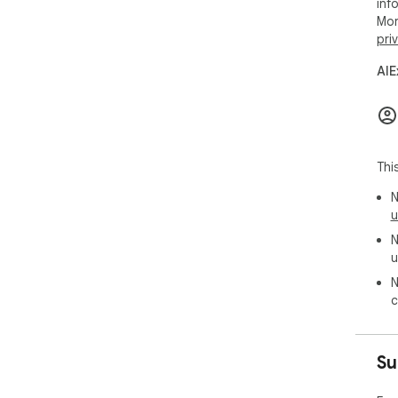
inf
Mor
━━━
pri
📚
━━━
AIE
Mov
work
• B
• S
Thi
• S
N
• O
u
• O
not
N
u
━━━
N
📜 
c
━━━
Kee
Su
• Vi
• R