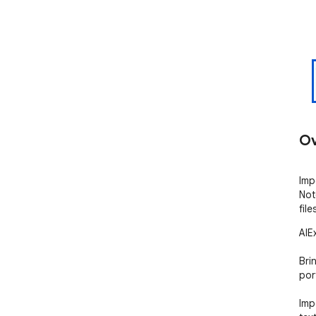
Ov
Imp
Not
file
AIE
Bri
port
Imp