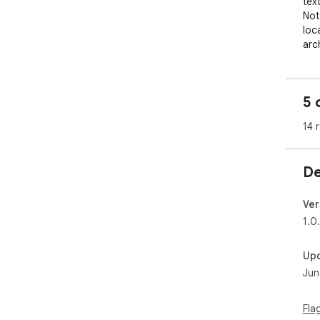
tex
Not
loc
arch
AIE
and
5 
use
pre
14 
past
━━━
De
📥 
━━━
Ver
Col
1.0
plat
Up
• I
Jun
Not
• S
dir
Fla
• S