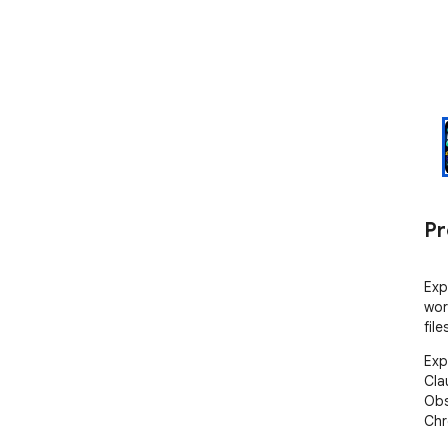
Pr
Exp
wor
file
Exp
Cla
Obs
Chr