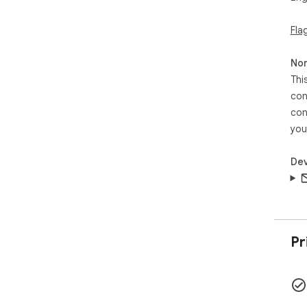
Fla
Non
Thi
con
con
you
Dev
Pr