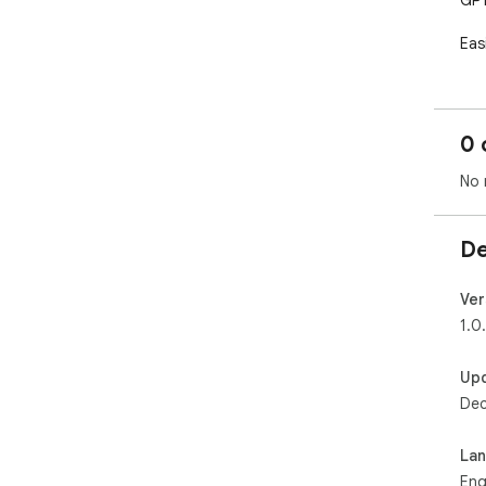
GPT.
Eas
0 
No 
De
Ver
1.0
Up
Dec
La
Eng