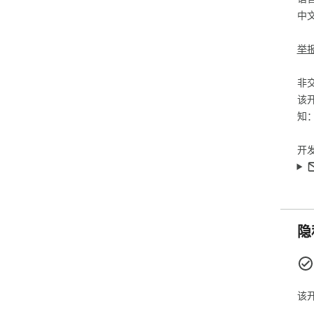
用
中
批量
举
在
平
非
原生
该
界
知
觉
🔒
开
我
插
不
隐
仅
所
该