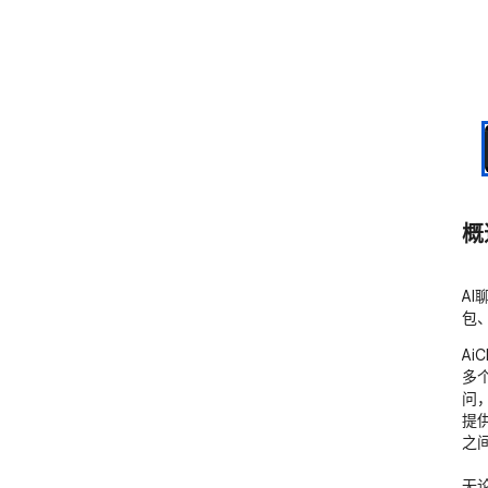
概
AI
包、
Ai
多
问
提
之
无