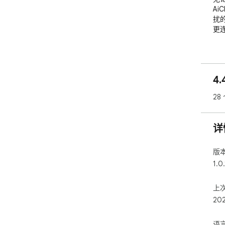
Ai
扰
更连
✨ 
智能
4
自
点
28
定
统一
详
在
签
版
聚合
1.0
提
和
上
操作
20
提示
内
语