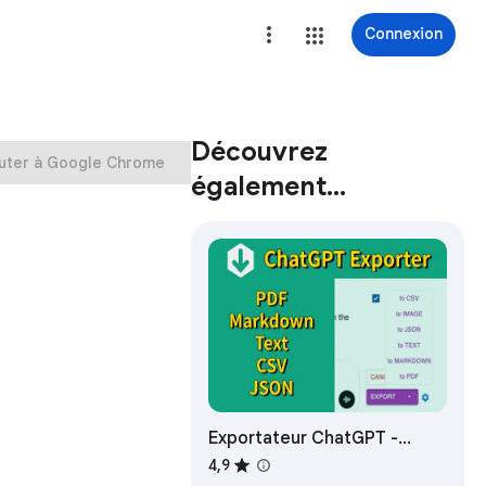
Connexion
Découvrez
uter à Google Chrome
également…
Exportateur ChatGPT -
ChatGPT en PDF, MD, et plus
4,9