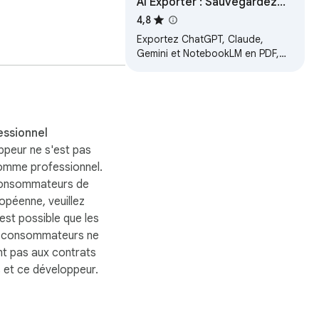
AI Exporter : Sauvegardez
ChatGPT, Gemini en PDF,
4,8
Word, MD | Sync Notion
Exportez ChatGPT, Claude,
Gemini et NotebookLM en PDF,
Word, Markdown/Txt. Sync
Notion, copie & sélection
personnalisée inclus.
essionnel
ppeur ne s'est pas
comme professionnel.
consommateurs de
ropéenne, veuillez
 est possible que les
s consommateurs ne
nt pas aux contrats
 et ce développeur.