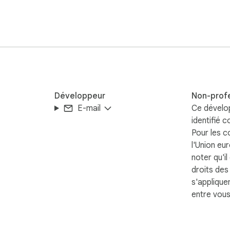
ser to protect your privacy.
Développeur
Non-prof
E-mail
Ce dévelo
identifié 
Pour les 
l'Union eu
noter qu'il
droits de
s'applique
entre vous