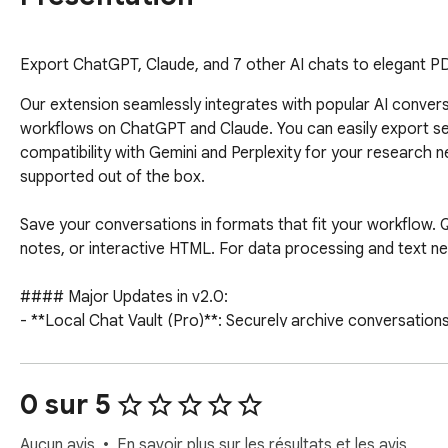
Export ChatGPT, Claude, and 7 other AI chats to elegant PDF
Our extension seamlessly integrates with popular AI conversa
workflows on ChatGPT and Claude. You can easily export se
compatibility with Gemini and Perplexity for your research ne
supported out of the box.

Save your conversations in formats that fit your workflow.
notes, or interactive HTML. For data processing and text ne
#### Major Updates in v2.0:

- **Local Chat Vault (Pro)**: Securely archive conversations 
and run batch ZIP exports.

- **Context Handoff / Transfer (Pro)**: Switch your active 
click.

0 sur 5
- **Deep Thinking / CoT Filtering**: Automatically strip AI 
exporting, keeping your files clean and focused on final answ
Aucun avis
En savoir plus sur les résultats et les avis