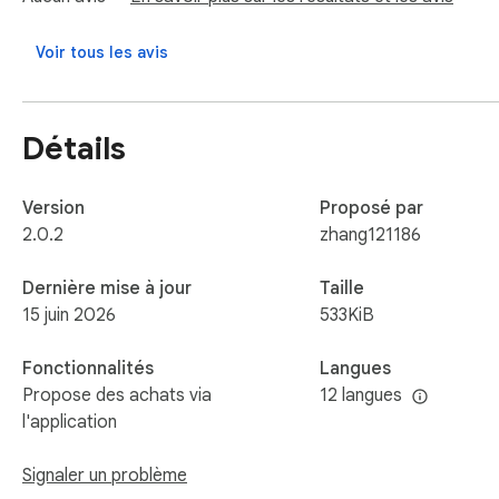
All parsing and file generation run 100% locally in your brow
Voir tous les avis
Détails
Version
Proposé par
2.0.2
zhang121186
Dernière mise à jour
Taille
15 juin 2026
533KiB
Fonctionnalités
Langues
Propose des achats via
12 langues
l'application
Signaler un problème