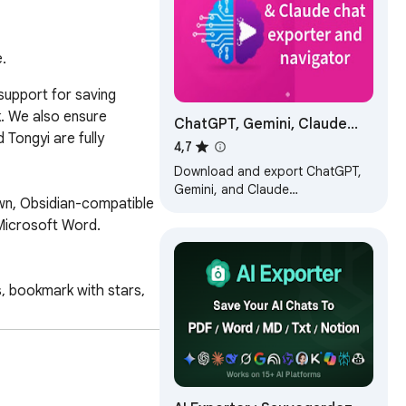
.
support for saving 
 We also ensure 
ChatGPT, Gemini, Claude
Tongyi are fully 
Chat Export & Navigator
4,7
Download and export ChatGPT,
Gemini, and Claude
wn, Obsidian-compatible 
conversations in PDF, Markdown,
Microsoft Word.

JSON, HTML, or Text, plus smart
prompt navigation.
s, bookmark with stars, 
laude or Grok) with one 
) on-the-fly when 