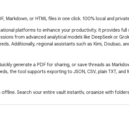
, Markdown, or HTML files in one click. 100% local and private
tional platforms to enhance your productivity. It provides full 
ssions from advanced analytical models like DeepSeek or Grok.
eds. Additionally, regional assistants such as Kimi, Doubao, and 
 Quickly generate a PDF for sharing, or save threads as Markdo
eds, the tool supports exporting to JSON, CSV, plain TXT, and 
offline. Search your entire vault instantly, organize with folder
conversation between different AI platforms (e.g., ChatGPT to C
reasoning blocks (like DeepSeek-R1 or o-series reasoning outputs
ers.
