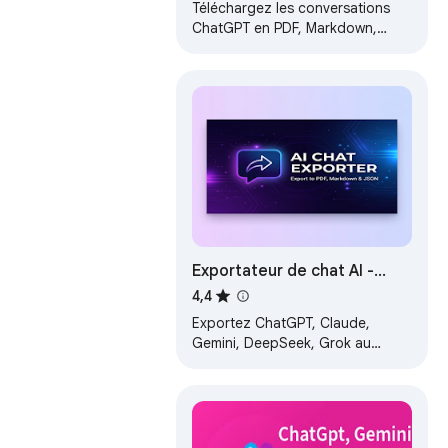
Téléchargez les conversations
ChatGPT en PDF, Markdown,
Texte, etc. Téléchargez les
résultats de ChatGPT en PDF.
Convertissez…
Exportateur de chat AI -
ChatGPT, Claude, Gemini et
4,4
DeepSeek au format PDF
Exportez ChatGPT, Claude,
Gemini, DeepSeek, Grok au
format PDF. Sauvegardez par lots
les discussions avec du code,
des mathématiqu