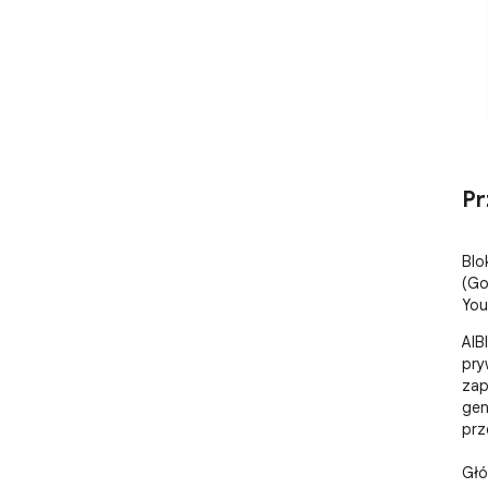
Pr
Blo
(Go
You
AIB
pry
zap
gen
prz
Głó