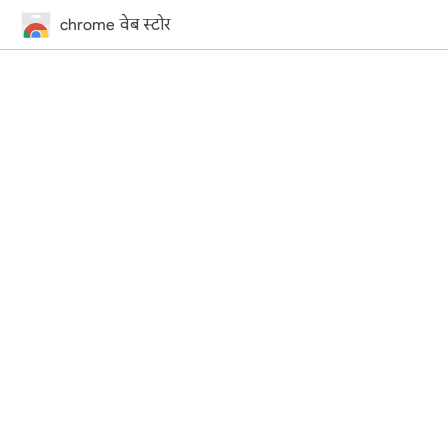
chrome वेब स्टोर