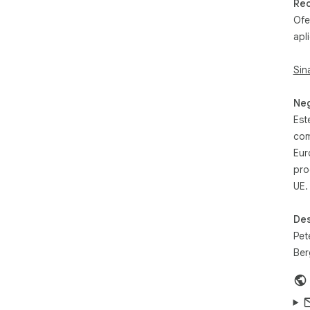
Rec
fee
Ofe
fer
apl
faç
ace
Sin
Ema
Neg
Est
- - 
com
Eur
Exp
pro
you
UE.
wit
fro
Des
Wit
Pet
con
Ber
lec
ori
Exp