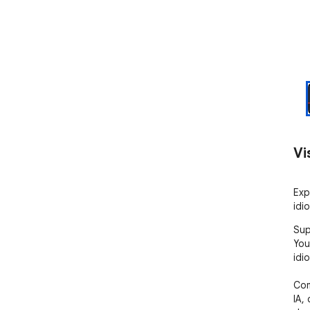
Vi
Exp
idi
Sup
You
idio
Com
IA,