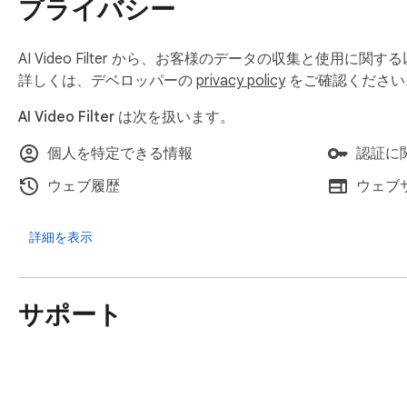
プライバシー
APIキー、フィルター条件、非表示リストなどの設定は、ユ
設定を別環境へ移したい場合は、エクスポート／インポート
AI Video Filter から、お客様のデータの収集と使用
AI Video Filterは、YouTube、Google、Geminiの公
詳しくは、デベロッパーの
privacy policy
をご確認ください
AI Video Filter は次を扱います。
個人を特定できる情報
認証に
ウェブ履歴
ウェブ
詳細を表示
サポート