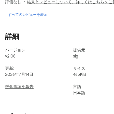
・サムネイルを含めたAI判定

評価なし
結果とレビューについて、詳しくはこちらをご
■ YouTube画面への対応

すべてのレビューを表示
・トップページ、検索結果、視聴ページへの適用

・視聴ページの関連動画への対応

・検索結果のチャンネル候補カードの整理

詳細
・検索結果のまとめカード、再生リスト、ポッドキャスト系
■ すばやい整理操作

バージョン
提供元
・動画カード上からチャンネルをすばやく非表示にする機能
v2.08
sig
・コメント欄のアカウント非表示

更新:
サイズ
■ 設定とサポート

2026年7月14日
465KiB
・設定のエクスポート／インポート

・不具合報告ページへの導線

懸念事項を報告
言語
日本語
AI判定機能を利用する場合は、ユーザー自身のGemini API
Gemini APIキーはユーザー自身で取得し、拡張機能の設定