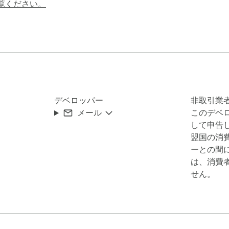
覧ください。
カードの整理

デベロッパー
非取引業


メール
このデベ
して申告し
盟国の消
ーとの間
は、消費
せん。
キーが必要です。

画面に登録して使用します。
