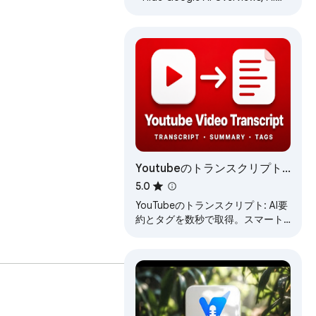
Mode, AI videos & posts on
YouTube, social media, and web.
Youtubeのトランスクリプト:
AI要約とタグ
5.0
YouTubeのトランスクリプト: AI要
約とタグを数秒で取得。スマート
なYouTubeトランスクリプト抽出
ツールとYouTube動画要約ツー
ル。