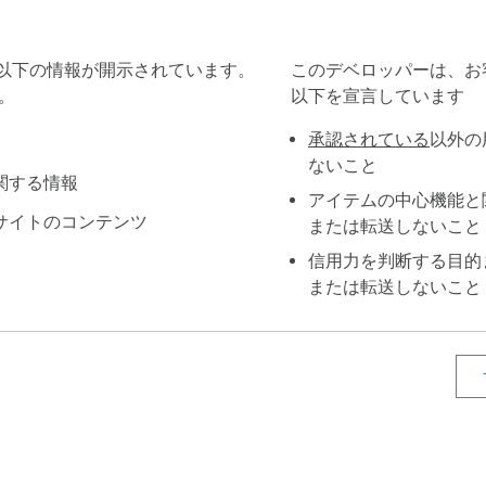
ーザーのブラウザ内で管理されます。

機能を利用できます。

に関する以下の情報が開示されています。
このデベロッパーは、お
式サービスではありません。
。
以下を宣言しています
承認されている
以外の
ないこと
関する情報
アイテムの中心機能と
サイトのコンテンツ
または転送しないこと
信用力を判断する目的
または転送しないこと