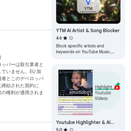
YTM AI Artist & Song Blocker
4.6
Block specific artists and
keywords on YouTube Music.
者
Automatically Take control over
AI slop with Soul Over AI
ロッパーは取引業者と
integration
ていません。EU 加
費者とこのデベロッパ
に締結された契約に
者の権利が適用されま
Youtube Highlighter & AI
Summary - Web Highlights
5.0