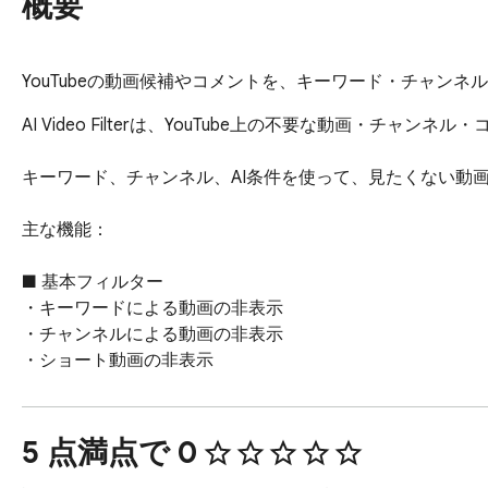
概要
YouTubeの動画候補やコメントを、キーワード・チャンネ
AI Video Filterは、YouTube上の不要な動画・チャ
キーワード、チャンネル、AI条件を使って、見たくない動
主な機能：

■ 基本フィルター

・キーワードによる動画の非表示

・チャンネルによる動画の非表示

・ショート動画の非表示

■ AI判定

・AI条件による動画判定

5 点満点で 0
・AIで表示を守る条件
