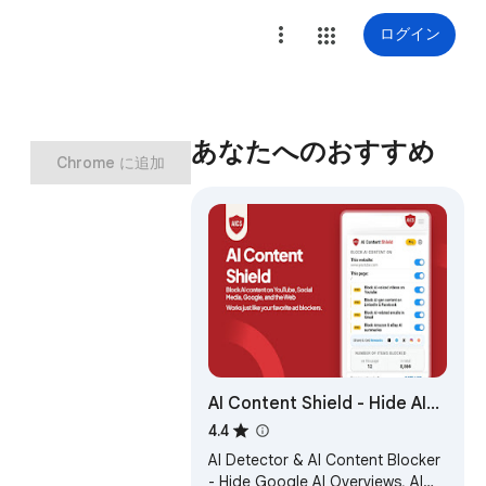
ログイン
あなたへのおすすめ
Chrome に追加
AI Content Shield - Hide AI
Overviews & AI Mode | AI
4.4
Content Blocker
AI Detector & AI Content Blocker
- Hide Google AI Overviews, AI