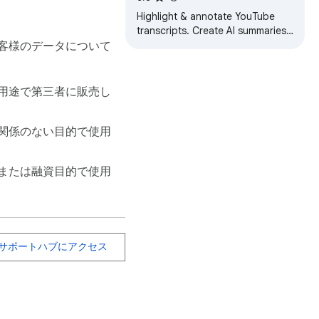
Highlight & annotate YouTube
transcripts. Create AI summaries
and transform videos into
客様のデータについて
organized, searchable notes &
annotations.
用途で第三者に販売し
関係のない目的で使用
または融資目的で使用
サポートハブにアクセス