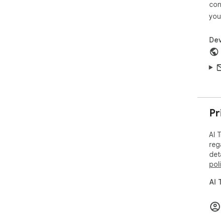
con
• L
you
kor
• G
tra
Dev
• U
and 
👩‍
⭐ In
⭐ S
⭐ P
Pr
tran
⭐ R
AI 
⭐ F
reg
⭐ T
det
the
pol
🌍 
AI 
🌐 
Use
Tra
and