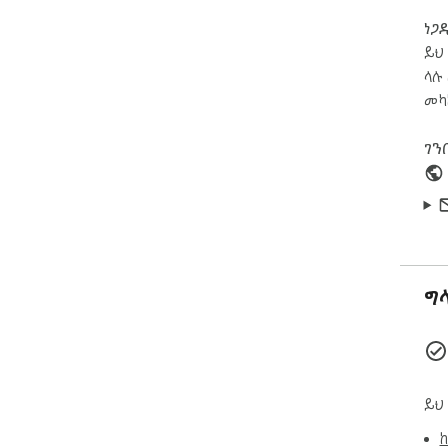
ነጋ
ይህ 
ላሉ 
መካ
ገን
ግ
ይህ
ከ