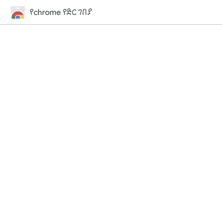
የchrome የድር ገበያ