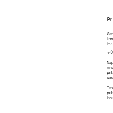
Pr
Gen
kre
ima
🔹Ú
Nap
mno
prí
sprá
Ter
prí
ľah
na 
výz