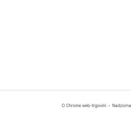
O Chrome web-trgovini
Nadzorna