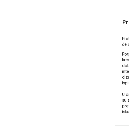
Pr
Pre
će o
Pot
kre
dob
int
diz
ispi
U d
su 
pre
isk
nal
Sti