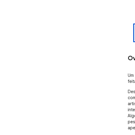
Ov
Um 
feit
Des
com
art
int
Alg
pes
ape