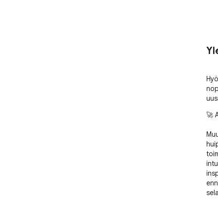
Yl
Hyö
nop
uus
🚀 
Muu
hui
toi
int
ins
enn
sela
🌟 M