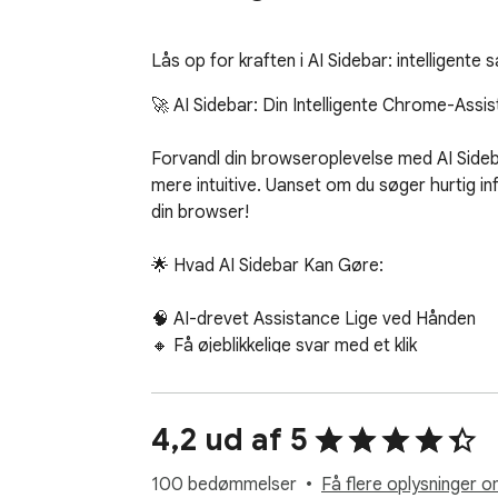
Lås op for kraften i AI Sidebar: intelligente
🚀 AI Sidebar: Din Intelligente Chrome-Assist
Forvandl din browseroplevelse med AI Sideba
mere intuitive. Uanset om du søger hurtig inf
din browser!  

🌟 Hvad AI Sidebar Kan Gøre:  

🧠 AI-drevet Assistance Lige ved Hånden  

🔸 Få øjeblikkelige svar med et klik  

🔸 Håndter både simple og komplekse spørg
🔸 Navigér problemfrit gennem forskellige em
🔸 Gør din browsing til en intelligent og flyde
4,2 ud af 5
🔸 Oplev Googles nyeste AI-innovationer i rea
100 bedømmelser
Få flere oplysninger o