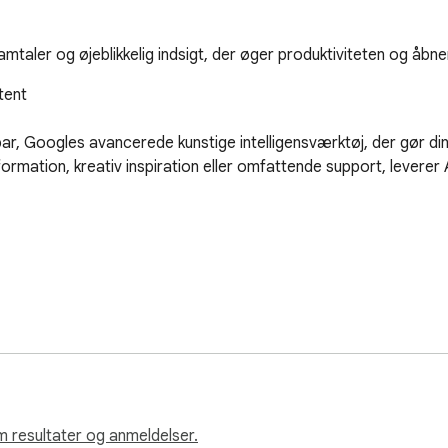
 samtaler og øjeblikkelig indsigt, der øger produktiviteten og åbn
ent  

r, Googles avancerede kunstige intelligensværktøj, der gør dine
ormation, kreativ inspiration eller omfattende support, leverer 
smål uden besvær  

ner  

nde oplevelse  

ltid  

m resultater og anmeldelser.