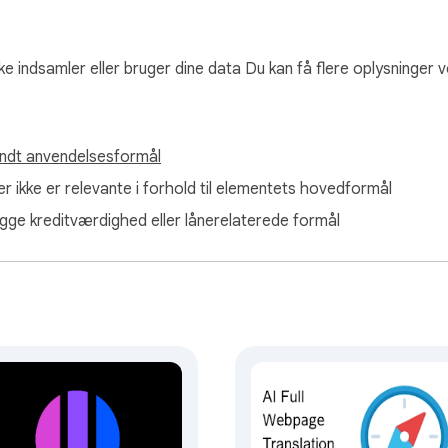
revne indsigter  

ke indsamler eller bruger dine data Du kan få flere oplysninger v
 forklaringer  

ndt anvendelsesformål
data  

soplevelse  

er ikke er relevante i forhold til elementets hovedformål
lægge kreditværdighed eller lånerelaterede formål


il sprogindlæring  

p  
