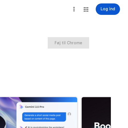
Log ind
Føj til Chrome