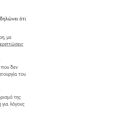
δηλώνει ότι
ρη, με
περιπτώσεις
ε
 που δεν
ειτουργία του
ε
ρισμό της
ραμματικής και 
ή για λόγους
ατρέψει το 