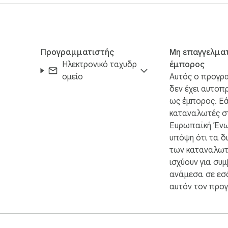
ναδιατύπωσης διατηρεί το νόημά σας ενώ βελτιώνει τη γραμμα


τέλες

Προγραμματιστής
Μη επαγγελμα
Ηλεκτρονικό ταχυδρ
έμπορος
ομείο
Αυτός ο προγρ
δεν έχει αυτοπ
ην αρχή

ως έμπορος. Εά
ς

καταναλωτές σ
Ευρωπαϊκή Ένω
υπόψη ότι τα δ
των καταναλωτ
ισχύουν για συ
ανάμεσα σε εσά
αυτόν τον προ