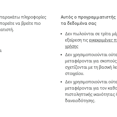
ην αρχή

την ανάγνωση

 παρακάτω πληροφορίες
Αυτός ο προγραμματιστής 
ορες επεξεργασίες

πορείτε να βρείτε πιο
τα δεδομένα σας
ασαφής

ατιστή.
Δεν πωλούνται σε τρίτα μέ
διατύπωση φαίνεται λανθασμένη

εξαίρεση τις
εγκεκριμένες 
χρήσης
α
Δεν χρησιμοποιούνται ούτ
μεταφέρονται για σκοπούς
αγράφων

σχετίζονται με τη βασική λ
στοιχείου.
Δεν χρησιμοποιούνται ούτ
μεταφέρονται για τον καθο
στή αλλά όχι εντελώς φυσική. Η ροή εργασίας του ελέγχου γ
πιστοληπτικής ικανότητας 
οβλήματα, να αφαιρέσει τις αδέξιες διατυπώσεις και να μετ
δανειοδότησης.