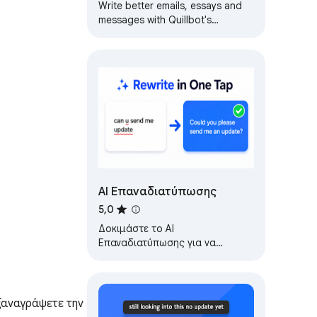
Paraphrase & Translate
Write better emails, essays and
messages with Quillbot's
Grammar Checker, Paraphrasing
Tool, Generative AI, Summarizer
and more!
AI Επαναδιατύπωσης
5,0
Δοκιμάστε το AI
Επαναδιατύπωσης για να
μετατρέψετε τις σκέψεις σε
σαφή μηνύματα, να
επαναδιατυπώσετε προτάσεις
με διόρθωση…
αναγράψετε την 