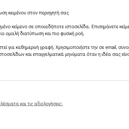
η κειμένου στον περιηγητή σας

ένο κείμενο σε οποιαδήποτε ιστοσελίδα. Επισημάνετε κείμεν
ο ομαλή διατύπωση και πιο φυσική ροή.

 για καθημερινή γραφή. Χρησιμοποιήστε την σε email, συνομι
στοσελίδων και επαγγελματικά μηνύματα όταν η ιδέα σας είνα
έσματα και τις αξιολογήσεις.
ς ή αναδιατύπωσης κειμένου, μπορείτε να επιλέξετε κείμενο