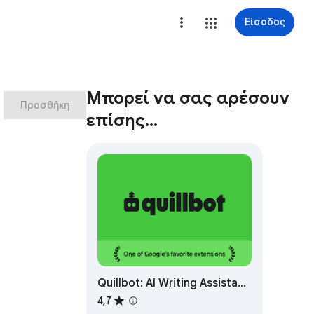
Είσοδος
Μπορεί να σας αρέσουν
Προσθήκη
επίσης…
Quillbot: AI Writing Assistant
to Grammar Check,
4,7