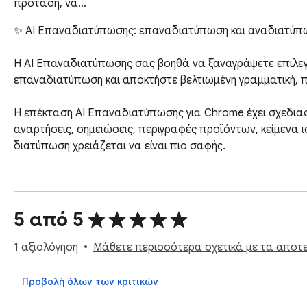
πρόταση, να…
✨ AI Επαναδιατύπωσης: επαναδιατύπωση και αναδιατύπωσ
Η AI Επαναδιατύπωσης σας βοηθά να ξαναγράψετε επιλεγμ
επαναδιατύπωση και αποκτήστε βελτιωμένη γραμματική, πι
Η επέκταση AI Επαναδιατύπωσης για Chrome έχει σχεδιαστεί
αναρτήσεις, σημειώσεις, περιγραφές προϊόντων, κείμενα ι
διατύπωση χρειάζεται να είναι πιο σαφής.

🚀 Συμβουλές Γρήγορης Εκκίνησης

1. Εγκαταστήστε την AI Επαναδιατύπωσης στο Chrome

2. Ανοίξτε οποιαδήποτε σελίδα με κείμενο

5 από 5
3. Επισημάνετε μια φράση ή πρόταση

4. Επιλέξτε την ενέργεια επαναδιατύπωσης

1 αξιολόγηση
Μάθετε περισσότερα σχετικά με τα αποτελ
5. Ελέγξτε την βελτιωμένη έκδοση

Προβολή όλων των κριτικών
Αντί να ανοίξετε ένα ξεχωριστό εργαλείο επαναδιατύπωση