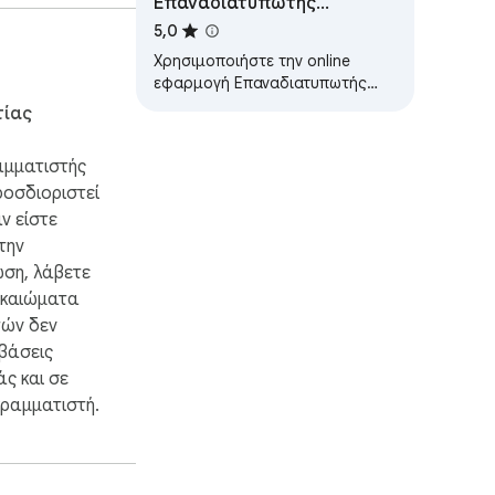
Επαναδιατυπωτής
τική, τη δομή, 
προτάσεων
5,0
Χρησιμοποιήστε την online
εφαρμογή Επαναδιατυπωτής
προτάσεων ως εργαλείο
τίας
παραφράσης για να ελέγξετε τη
γραμματική και να…
αμματιστής
ροσδιοριστεί
ν είστε
την
ση, λάβετε
ικαιώματα
ών δεν
μβάσεις
ς και σε
γραμματιστή.