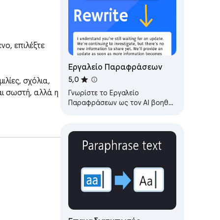
ο, επιλέξτε 
Εργαλείο Παραφράσεων
5,0
λίες, σχόλια, 
ι σωστή, αλλά η 
Γνωρίστε το Εργαλείο
Παραφράσεων ως τον AI βοηθό
γραφής σας για άμεση
αναδιατύπωση. Απλοποιήστε,
βελτιώστε και παραφράστε
κείμενο…
 όπου ήδη 