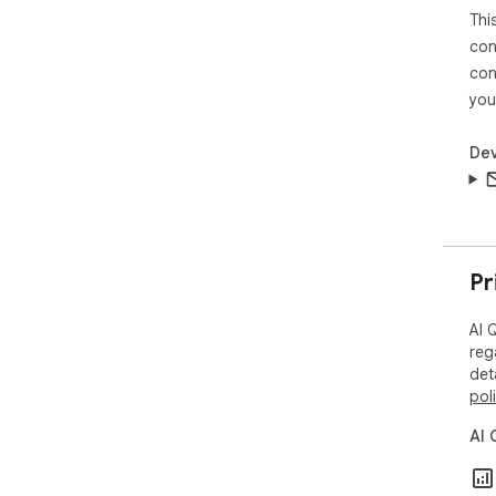
Thi
con
con
you
Dev
Pr
AI 
reg
det
pol
AI 