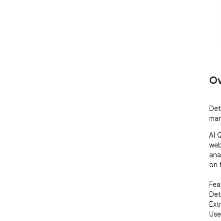
Ov
Det
mar
AI 
web
ana
on 
Fea
Det
Ext
Use