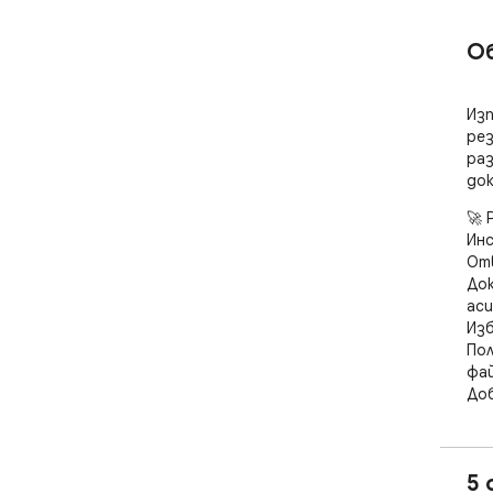
О
Изп
рез
раз
до
🚀 
Инс
Отв
Док
аси
Изб
Пол
фай
Доб
тек
аси
пре
5 
ваш