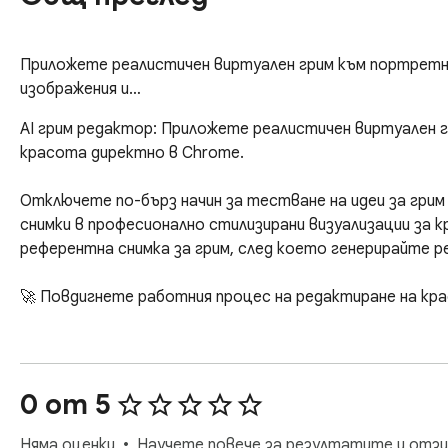
Приложете реалистичен виртуален грим към портретни
изображения и…
AI грим редактор: Приложете реалистичен виртуален гр
красота директно в Chrome.

Отключете по-бърз начин за тестване на идеи за грим
снимки в професионално стилизирани визуализации за к
референтна снимка за грим, след което генерирайте 
🚀 Повдигнете работния процес на редактиране на кра
AI грим редактор помага на креатори, фотографи, купу
медийни екипи да изследват стилове на грим без сложн
AI грим редактор да приложи финиш на тен, руж, очен гр
0 от 5
красотата, като запазва оригиналния човек, изражение, 
Няма оценки
Научете повече за резултатите и отзи