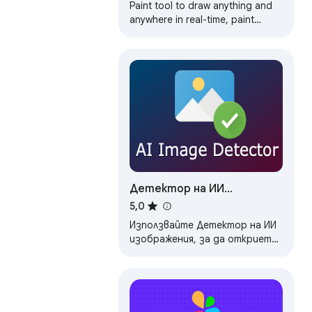
Paint tool to draw anything and
anywhere in real-time, paint
online. Take a screenshot of your
drawing use screenshot tool.
Детектор на ИИ
изображения
5,0
Използвайте Детектор на ИИ
изображения, за да откриете
дали дадена снимка е
генерирана, ИИ изкуство или
реална фотография с едно…