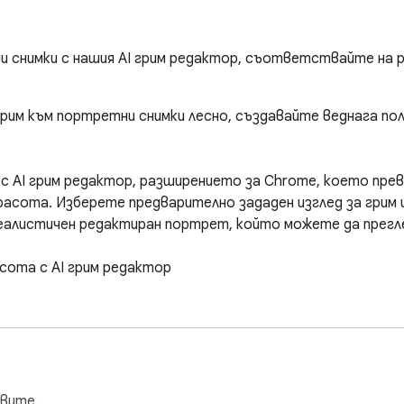
 снимки с нашия AI грим редактор, съответствайте на р
им към портретни снимки лесно, създавайте веднага поли
 с AI грим редактор, разширението за Chrome, което пре
расота. Изберете предварително зададен изглед за грим и
реалистичен редактиран портрет, който можете да прегле
сота с AI грим редактор

вачи на продукти за красота, потребители на профилни сн
и инструменти за ретуш. Качете снимка на лице, изберете 
им, мигли, вежди, устни, контур, хайлайтер и цялостно ст
коса, облекло, поза, ъгъл на камерата и фон.

вите.