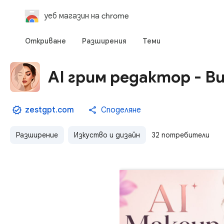
уеб магазин на chrome
Откриване
Разширения
Теми
AI грим редактор - В
zestgpt.com
Споделяне
Разширение
Изкуство и дизайн
32 потребители