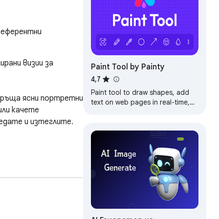
еферентни 
рани визии за 
Paint Tool by Painty
4,7
Paint tool to draw shapes, add
връща ясни портретни 
text on web pages in real-time,
ли качете 
make a screenshot, and
дате и изтеглите.

download or share the
screenshot with friends.
имки и социални 
визия и позволете на 
илизиране на 