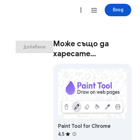
Вход
Може също да
Добавяне
харесате…
Paint Tool for Chrome
4,5