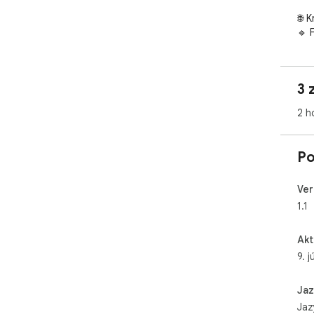
3 
2 h
Po
Ver
1.1
Akt
9. 
Jaz
Jaz