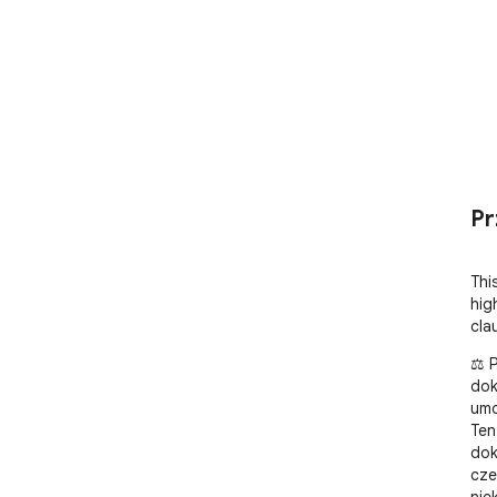
Pr
Thi
high
cla
⚖️ 
dok
umo
Ten
dok
cze