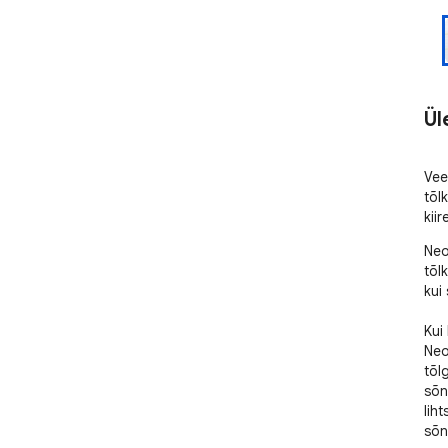
Ül
Vee
tõlk
kii
Neo
tõlk
kui 
Kui
Neo
tõl
sõn
liht
sõn