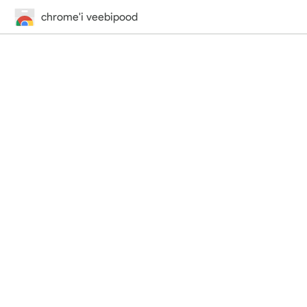
chrome'i veebipood