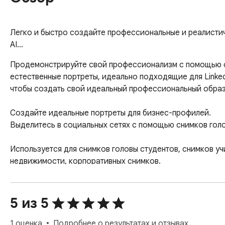
Легко и быстро создайте профессиональные и реалистич
AI…
Продемонстрируйте свой профессионализм с помощью сн
естественные портреты, идеально подходящие для LinkedI
чтобы создать свой идеальный профессиональный образ.
Создайте идеальные портреты для бизнес-профилей.

Выделитесь в социальных сетях с помощью снимков голо
Используется для снимков головы студентов, снимков уч
недвижимости, корпоративных снимков.

➤Качество

Наш генератор снимков головы с искусственным интелле
5 из 5
фотографии. Качество вывода соответствует входному: 
удовлетворительное для пиксельных изображений, но все
1 оценка
Подробнее о результатах и отзывах…