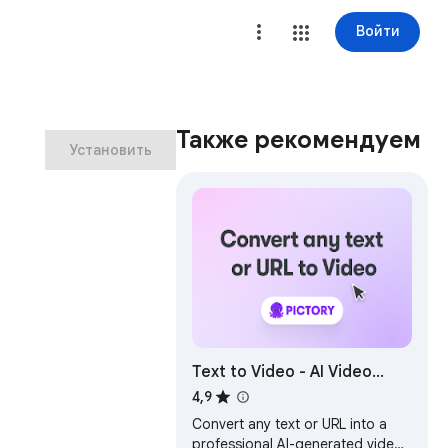
Войти
Также рекомендуем
Установить
Text to Video - AI Video
Creator | Pictory
4,9
Convert any text or URL into a
professional AI-generated video