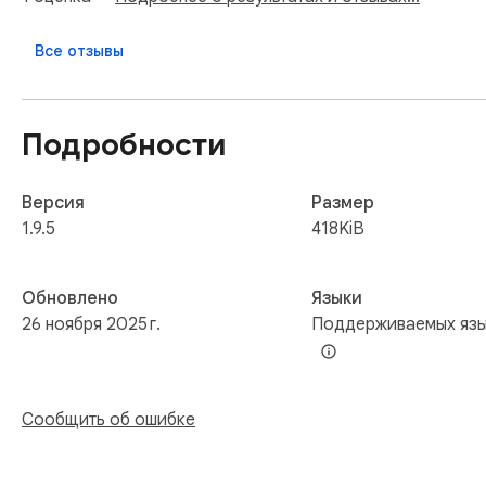
➤Быстро

Все отзывы
Выбирайте из более чем 40 стилей и 20 причесок, чтобы
впечатления.

Подробности
🔹Политика конфиденциальности

Ваши данные никому не передаются, включая владельца 
Версия
Размер
Мы соблюдаем законы о конфиденциальности (особенно 
1.9.5
418KiB
данных.
Обновлено
Языки
26 ноября 2025 г.
Поддерживаемых язы
Сообщить об ошибке