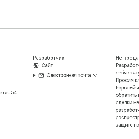
 создать свой идеальный образ, сэкономив время и обеспе
дополнения.

Разработчик
Не прода
GDPR и Закон штата Калифорния о конфиденциальности) д
Сайт
Разработч
себя стат
Электронная почта
Просим кл
Европейс
ков: 54
обратить 
сделки ме
разработ
распрост
защите пр