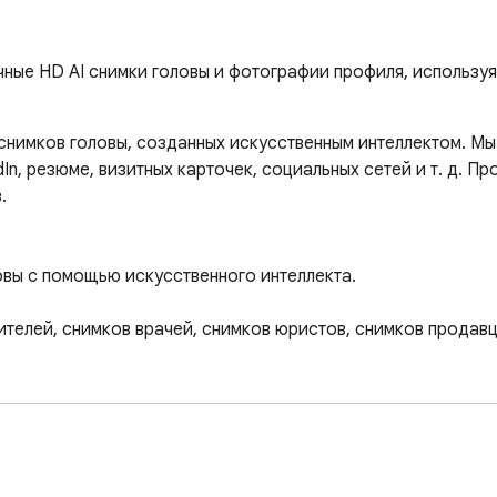
ные HD AI снимки головы и фотографии профиля, используя
имков головы, созданных искусственным интеллектом. Мы 
n, резюме, визитных карточек, социальных сетей и т. д. Про


вы с помощью искусственного интеллекта.

ителей, снимков врачей, снимков юристов, снимков продавцо
ктом преобразует ваши селфи в профессиональные ультраре
хорошее для изображений с высоким разрешением и потенц
гда стремится к гармонизированному конечному продукту.
