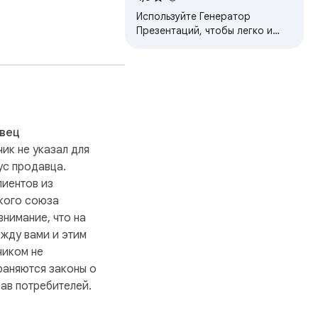
Используйте Генератор
Презентаций, чтобы легко и
быстро создать презентацию
чив незабываемые 
на основе ваших текстов и
изображений.
вец
ля защиты ваших 
ик не указал для
ус продавца.
иентов из
кого союза
внимание, что на
жду вами и этим
чиком не
раняются законы о
ав потребителей.