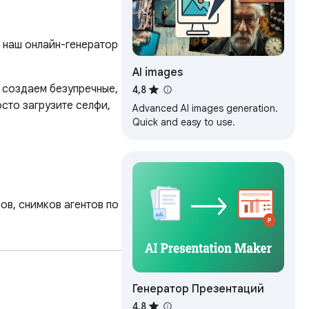
 наш онлайн-генератор 
AI images
создаем безупречные, 
4,8
сто загрузите селфи, 
Advanced AI images generation.
Quick and easy to use.
в, снимков агентов по 
алистичные 
иально менее 
Генератор Презентаций
4,8