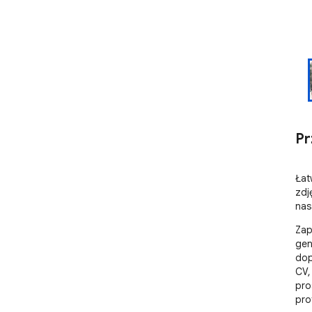
Pr
Łat
zdj
nas
Zap
gen
dop
CV,
pros
pro