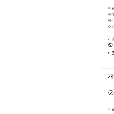
다.
비
판매
하는
소비
개
개
개발