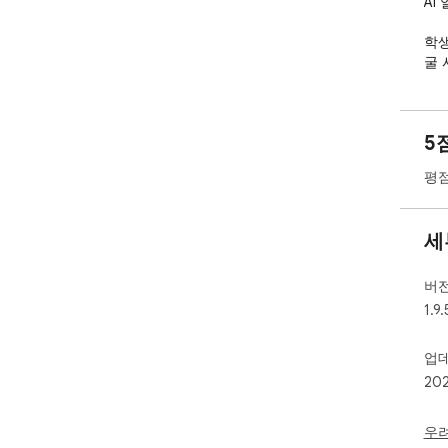
AI
학생
굴 
얼굴
➤품
5
우리
적인
평점
다.
지 
세
➤빠
40
택하
버
경험
1.9.
🔹
업
20
귀하
공유
당사
우
(특