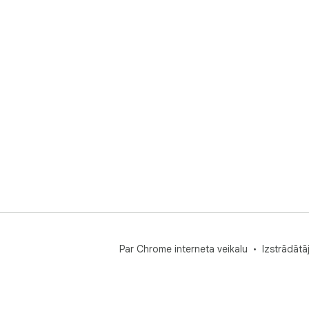
Par Chrome interneta veikalu
Izstrādātā