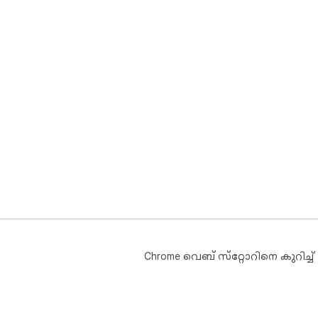
Chrome വെബ് സ്‌റ്റോറിനെ കുറിച്ച്