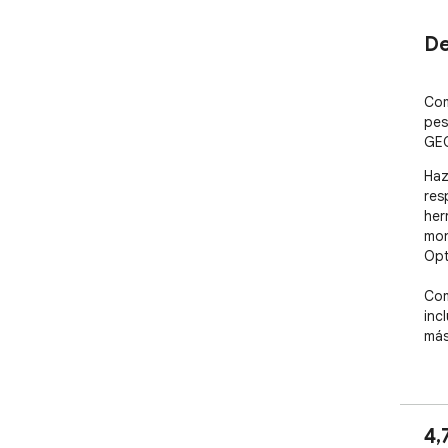
De
Com
pes
GE
Haz
res
her
mon
Opt
Com
inc
más
🎉 
enc
4,
👉 