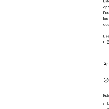
Est
✅ S
ope
his
Eur
✅ S
los
con
que
🤖 
Des
Est
per
htt
💌 
Pr
wec
ema
Est
N
a